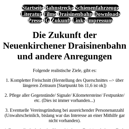
Startseite
Bahnstrecke
Schienenfahrzeuge
Literatur
Filme
Draisinenbahn
Downloads
Presse
IG
Zukunft
Links
Impressum
Die Zukunft der
Neuenkirchener Draisinenbahn
und andere Anregungen
Folgende realistische Ziele, gibt es:
1. Kompletter Freischnitt (Herstellung des Querschnittes --> über
längeren Zeitraum [Startpunkt bis 11,6 ist ok])
2. Pflege aller Gegenstände/ Signale/ Kilometersteine/ Festpunkte/
etc. (Dies ist immer vorhanden...)
3. Eventuelle Vereinsgründung bei ausreichender Personenanzahl
(Unwahrscheinlich, bislang war das Interesse an einer Mithilfe gar
nicht vorhanden).