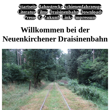
Startseite
Bahnstrecke
Schienenfahrzeuge
Literatur
Filme
Draisinenbahn
Downloads
Presse
IG
Zukunft
Links
Impressum
Willkommen bei der
Neuenkirchener Draisinenbahn